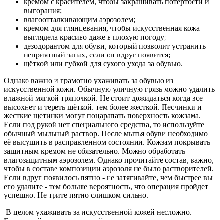
кремом с красителем, чтобы закрашивать потёртости и
выгорания;
влагоотталкивающим аэрозолем;
кремом для глянцевания, чтобы искусственная кожа
выглядела красиво даже в плохую погоду;
дезодорантом для обуви, который позволит устранить
неприятный запах, если он вдруг появится;
щёткой или губкой для сухого ухода за обувью.
Однако важно и грамотно ухаживать за обувью из
искусственной кожи. Обычную уличную грязь можно удалить
влажной мягкой тряпочкой. Не стоит дожидаться когда все
высохнет и тереть щёткой, тем более жесткой. Песчинки и
жесткие щетинки могут поцарапать поверхность кожзама.
Если под рукой нет специального средства, то используйте
обычный мыльный раствор. После мытья обуви необходимо
её высушить в расправленном состоянии. Кожзам покрывать
защитным кремом не обязательно. Можно обработать
влагозащитным аэрозолем. Однако прочитайте состав, важно,
чтобы в составе композиции аэрозоля не было растворителей.
Если вдруг появилось пятно - не затягивайте, чем быстрее вы
его удалите - тем больше вероятность, что операция пройдет
успешно. Не трите пятно слишком сильно.
В целом ухаживать за искусственной кожей несложно.