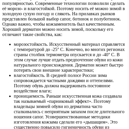
популярностью. Современные технологии позволили сделать
её морозо- и влагостойкой. Поэтому носить её можно зимой в
холодную сухую погоду и слякоть. На прилавках рынков
представлен большой выбор сапог, ботинок и полуботинок.
Однако важно, чтобы кожзаменитель был качественным.
Хороший дерматин можно носить зимой, поскольку его
отличают такие свойства, как:
морозостойкость. Искусственный материал справляется
с температурой до -25° С. Конечно, во многих регионах
страны столбик термометра опускается и до -40° С. В
этом случае лучше отдать предпочтение обуви из кожи
натурального происхождения. Дерматин может быстро
потерять свои внешние характеристики;
влагостойкость. В средней полосе России зима
сопровождается частными дождями и оттепелями.
Поэтому обувь должна выдерживать постоянное
воздействие влаги;
проницаемость. Раньше искусственная кожа создавала
так называемый «парниковый эффект». Поэтому
владельцы зимней обуви из дерматина часто
сталкивались с неприятным запахом после длительного
ношения сапог. Усовершенствованные методики
изготовления кожзама сделали его «дышащим». Это
существенно повысило гигиеничность обуви из