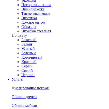
Экокожа
Негорючие ткани
Винилискожа
Тисненные кожи
Экзотика
Кожзам оптом
Образцы
Экокожа стеганая
По цвету
Бежевый
Белый
Желтый
Зеленый
Коричневый
Красный
Серый
Синий
Черный
Услуги
Дублирование искожи
Обивка дверей
Обивка мебели