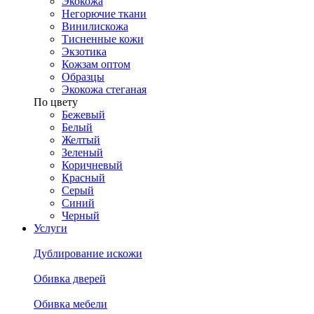
Экокожа
Негорючие ткани
Винилискожа
Тисненные кожи
Экзотика
Кожзам оптом
Образцы
Экокожа стеганая
По цвету
Бежевый
Белый
Желтый
Зеленый
Коричневый
Красный
Серый
Синий
Черный
Услуги
Дублирование искожи
Обивка дверей
Обивка мебели