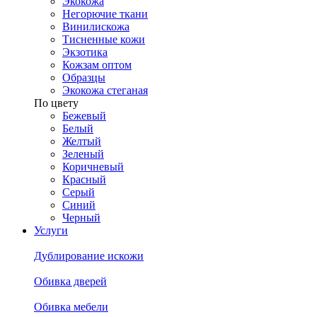
Экокожа
Негорючие ткани
Винилискожа
Тисненные кожи
Экзотика
Кожзам оптом
Образцы
Экокожа стеганая
По цвету
Бежевый
Белый
Желтый
Зеленый
Коричневый
Красный
Серый
Синий
Черный
Услуги
Дублирование искожи
Обивка дверей
Обивка мебели