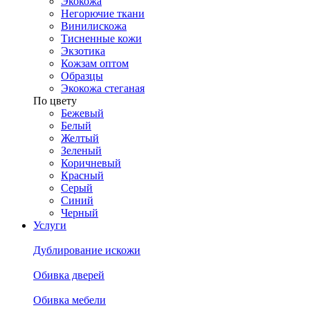
Экокожа
Негорючие ткани
Винилискожа
Тисненные кожи
Экзотика
Кожзам оптом
Образцы
Экокожа стеганая
По цвету
Бежевый
Белый
Желтый
Зеленый
Коричневый
Красный
Серый
Синий
Черный
Услуги
Дублирование искожи
Обивка дверей
Обивка мебели