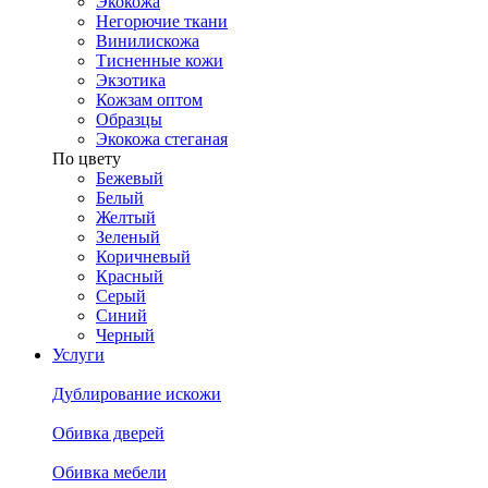
Экокожа
Негорючие ткани
Винилискожа
Тисненные кожи
Экзотика
Кожзам оптом
Образцы
Экокожа стеганая
По цвету
Бежевый
Белый
Желтый
Зеленый
Коричневый
Красный
Серый
Синий
Черный
Услуги
Дублирование искожи
Обивка дверей
Обивка мебели