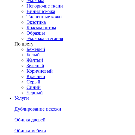
Экокожа
Негорючие ткани
Винилискожа
Тисненные кожи
Экзотика
Кожзам оптом
Образцы
Экокожа стеганая
По цвету
Бежевый
Белый
Желтый
Зеленый
Коричневый
Красный
Серый
Синий
Черный
Услуги
Дублирование искожи
Обивка дверей
Обивка мебели