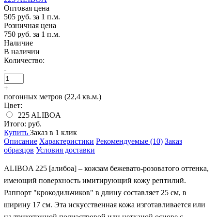
Оптовая цена
505 руб.
за 1 п.м.
Розничная цена
750 руб.
за 1 п.м.
Наличие
В наличии
Количество:
-
+
погонных метров (22,4 кв.м.)
Цвет:
225 ALIBOA
Итого:
руб.
Купить
Заказ в 1 клик
Описание
Характеристики
Рекомендуемые (10)
Заказ
образцов
Условия доставки
ALIBOA 225 [алибоа] – кожзам бежевато-розоватого оттенка,
имеющий поверхность имитирующий кожу рептилий.
Раппорт "крокодильчиков" в длину составляет 25 см, в
ширину 17 см. Эта искусственная кожа изготавливается или
на трикотажной полиэстровой или нетканой основе с