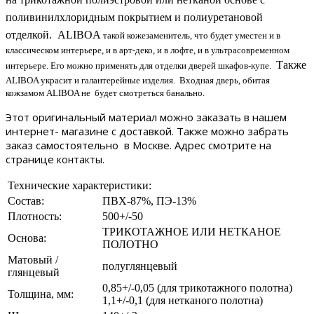
поливинилхлоридным покрытием и полиуретановой
отделкой. ALIBOA
такой кожезаменитель, что будет уместен и в
классическом интерьере, и в арт-деко, и в лофте, и в ультрасовременном
Также
интерьере. Его можно применять для отделки дверей шкафов-купе.
ALIBOA украсит и галантерейные изделия. Входная дверь, обитая
кожзамом ALIBOA не будет смотреться банально.
Этот оригинальный материал можно заказать в нашем
интернет- магазине с доставкой. Также можно забрать
заказ самостоятельно в Москве. Адрес смотрите на
странице
.
контакты
Технические характеристики:
Состав:
ПВХ-87%, ПЭ-13%
Плотность:
500+/-50
ТРИКОТАЖНОЕ ИЛИ НЕТКАНОЕ
Основа:
ПОЛОТНО
Матовый /
полуглянцевый
глянцевый
0,85+/-0,05 (для трикотажного полотна)
Толщина, мм:
1,1+/-0,1 (для нетканого полотна)