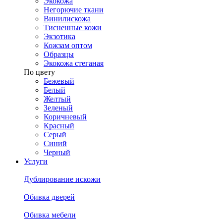
Экокожа
Негорючие ткани
Винилискожа
Тисненные кожи
Экзотика
Кожзам оптом
Образцы
Экокожа стеганая
По цвету
Бежевый
Белый
Желтый
Зеленый
Коричневый
Красный
Серый
Синий
Черный
Услуги
Дублирование искожи
Обивка дверей
Обивка мебели