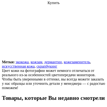
Купить
Метки:
экокожа
,
кожзам
,
дермантин
,
кожезаменитель
,
искусственная кожа
,
скрапбукинг
Цвет кожи на фотографии может немного отличаться от
реального из-за особенностей цветопередачи мониторов.
Чтобы быть уверенными в оттенке, вы всегда можете заказать
у нас образцы или уточнить детали у менеджера — с радостью
поможем!
Товары, которые Вы недавно смотрели