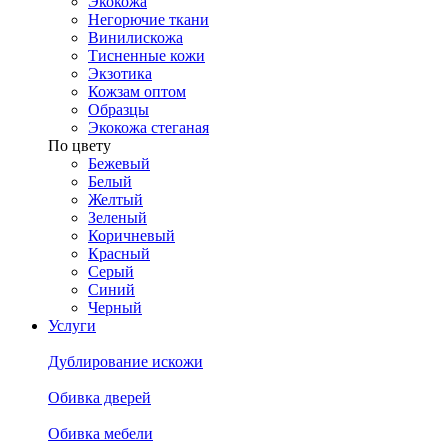
Экокожа
Негорючие ткани
Винилискожа
Тисненные кожи
Экзотика
Кожзам оптом
Образцы
Экокожа стеганая
По цвету
Бежевый
Белый
Желтый
Зеленый
Коричневый
Красный
Серый
Синий
Черный
Услуги
Дублирование искожи
Обивка дверей
Обивка мебели