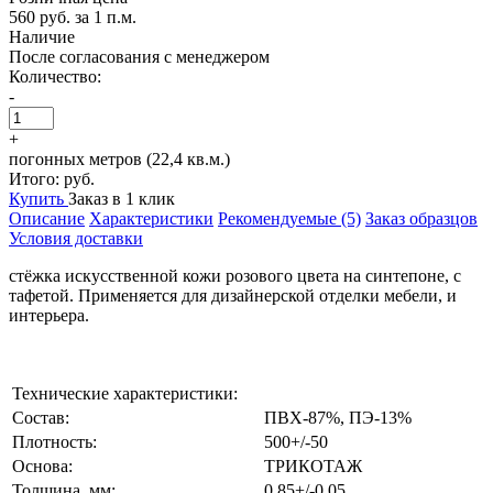
560 руб.
за 1 п.м.
Наличие
После согласования с менеджером
Количество:
-
+
погонных метров (22,4 кв.м.)
Итого:
руб.
Купить
Заказ в 1 клик
Описание
Характеристики
Рекомендуемые (5)
Заказ образцов
Условия доставки
стёжка искусственной кожи розового цвета на синтепоне, с
тафетой. Применяется для дизайнерской отделки мебели, и
интерьера.
Технические характеристики:
Состав:
ПВХ-87%, ПЭ-13%
Плотность:
500+/-50
Основа:
ТРИКОТАЖ
Толщина, мм:
0,85+/-0,05