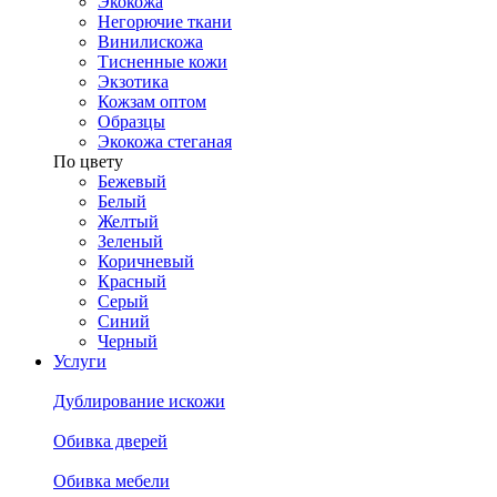
Экокожа
Негорючие ткани
Винилискожа
Тисненные кожи
Экзотика
Кожзам оптом
Образцы
Экокожа стеганая
По цвету
Бежевый
Белый
Желтый
Зеленый
Коричневый
Красный
Серый
Синий
Черный
Услуги
Дублирование искожи
Обивка дверей
Обивка мебели