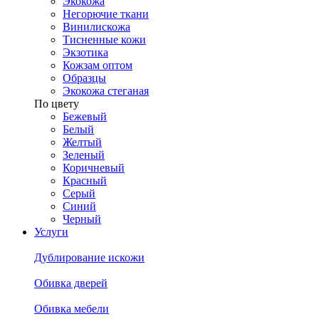
Экокожа
Негорючие ткани
Винилискожа
Тисненные кожи
Экзотика
Кожзам оптом
Образцы
Экокожа стеганая
По цвету
Бежевый
Белый
Желтый
Зеленый
Коричневый
Красный
Серый
Синий
Черный
Услуги
Дублирование искожи
Обивка дверей
Обивка мебели