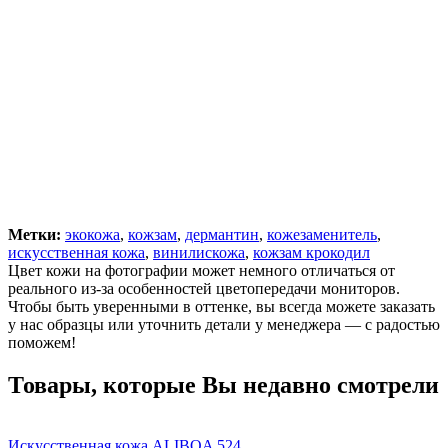
Метки:
экокожа
,
кожзам
,
дермантин
,
кожезаменитель
,
искусственная кожа
,
винилискожа
,
кожзам крокодил
Цвет кожи на фотографии может немного отличаться от
реального из-за особенностей цветопередачи мониторов.
Чтобы быть уверенными в оттенке, вы всегда можете заказать
у нас образцы или уточнить детали у менеджера — с радостью
поможем!
Товары, которые Вы недавно смотрели
Искусственная кожа ALIBOA 524