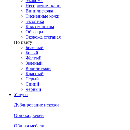
Экокожа
Негорючие ткани
Винилискожа
Тисненные кожи
Экзотика
Кожзам оптом
Образцы
Экокожа стеганая
По цвету
Бежевый
Белый
Желтый
Зеленый
Коричневый
Красный
Серый
Синий
Черный
Услуги
Дублирование искожи
Обивка дверей
Обивка мебели